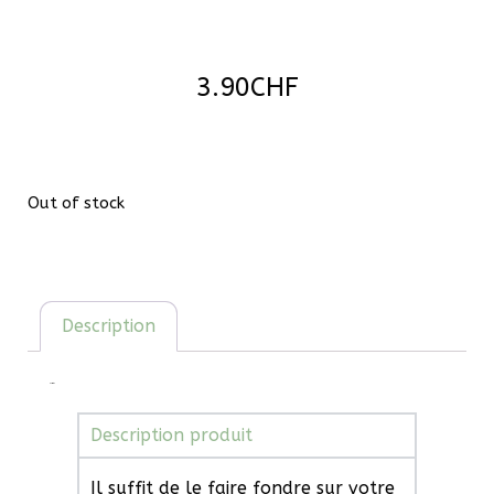
3.90
CHF
Out of stock
Description
Description
Description produit
Il suffit de le faire fondre sur votre