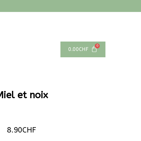
0.00
CHF
iel et noix
8.90
CHF