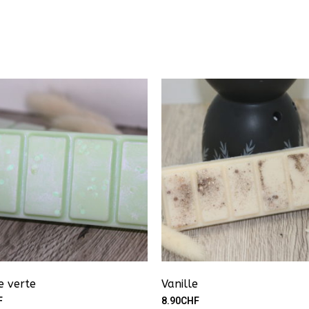
 verte
Vanille
F
8.90
CHF