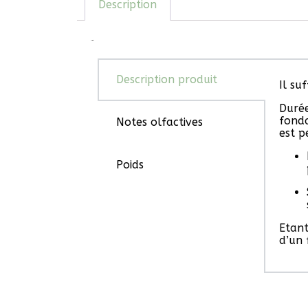
Description
Description
Description produit
Il su
Durée
fonda
Notes olfactives
est pe
Poids
Etant
d’un 